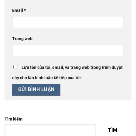
Email
*
Trang web
Lưu tên của tôi, email, và trang web trong trình duyệt
này cho lần bình luận kế tiếp của tôi.
Tìm kiếm
TÌM