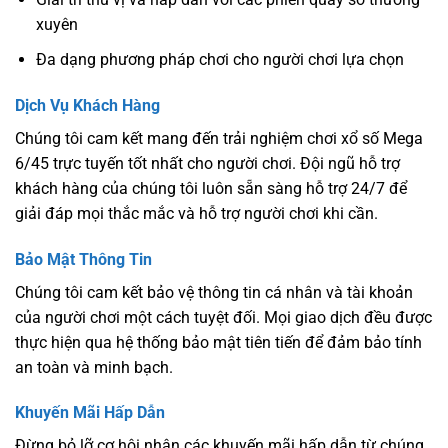
xuyên
Đa dạng phương pháp chơi cho người chơi lựa chọn
Dịch Vụ Khách Hàng
Chúng tôi cam kết mang đến trải nghiệm chơi xổ số Mega
6/45 trực tuyến tốt nhất cho người chơi. Đội ngũ hỗ trợ
khách hàng của chúng tôi luôn sẵn sàng hỗ trợ 24/7 để
giải đáp mọi thắc mắc và hỗ trợ người chơi khi cần.
Bảo Mật Thông Tin
Chúng tôi cam kết bảo vệ thông tin cá nhân và tài khoản
của người chơi một cách tuyệt đối. Mọi giao dịch đều được
thực hiện qua hệ thống bảo mật tiên tiến để đảm bảo tính
an toàn và minh bạch.
Khuyến Mãi Hấp Dẫn
Đừng bỏ lỡ cơ hội nhận các khuyến mãi hấp dẫn từ chúng