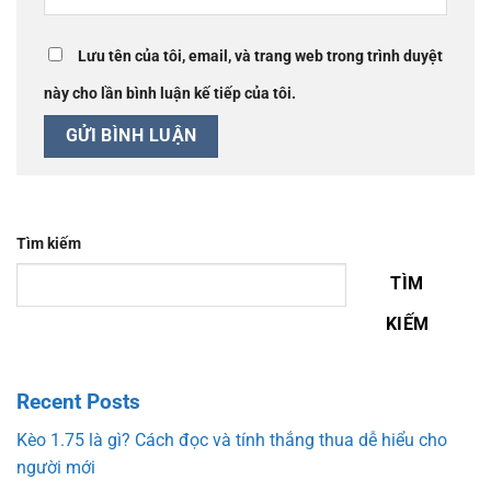
Lưu tên của tôi, email, và trang web trong trình duyệt
này cho lần bình luận kế tiếp của tôi.
Tìm kiếm
TÌM
KIẾM
Recent Posts
Kèo 1.75 là gì? Cách đọc và tính thắng thua dễ hiểu cho
người mới