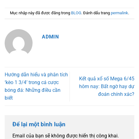
Mục nhập này đã được đăng trong
BLOG
. Đánh dấu trang
permalink
.
ADMIN
Hướng dẫn hiểu và phân tích
Kết quả xổ số Mega 6/45
‘kèo 1 3/4’ trong cá cược
hôm nay: Bất ngờ hay dự
bóng đá: Những điều cần
đoán chính xác?
biết
Để lại một bình luận
Email của bạn sẽ không được hiển thị công khai.