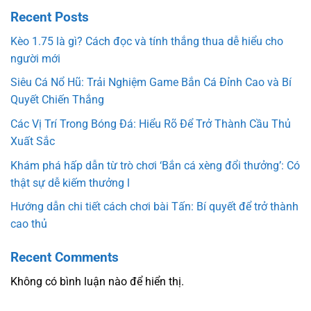
Recent Posts
Kèo 1.75 là gì? Cách đọc và tính thắng thua dễ hiểu cho
người mới
Siêu Cá Nổ Hũ: Trải Nghiệm Game Bắn Cá Đỉnh Cao và Bí
Quyết Chiến Thắng
Các Vị Trí Trong Bóng Đá: Hiểu Rõ Để Trở Thành Cầu Thủ
Xuất Sắc
Khám phá hấp dẫn từ trò chơi ‘Bắn cá xèng đổi thưởng’: Có
thật sự dễ kiếm thưởng l
Hướng dẫn chi tiết cách chơi bài Tấn: Bí quyết để trở thành
cao thủ
Recent Comments
Không có bình luận nào để hiển thị.