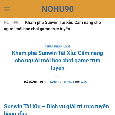
Chuyển
NOHU90
đến
nội
dung
NOHU90
-
Khám phá Sunwin Tài Xỉu: Cẩm nang cho
người mới học chơi game trực tuyến
CHƯA PHÂN LOẠI
Khám phá Sunwin Tài Xỉu: Cẩm nang
cho người mới học chơi game trực
tuyến
ĐÃ ĐĂNG TRÊN
THÁNG 12 30, 2024
BỞI
ADMIN
Sunwin Tài Xỉu – Dịch vụ giải trí trực tuyến
hàng đầu