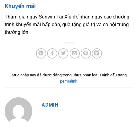
Khuyến mãi
Tham gia ngay Sunwin Tài Xỉu để nhận ngay các chương
trình khuyến mãi hấp dẫn, quà tặng giá trị và cơ hội trúng
thưởng lớn!
Mục nhập này đã được đăng trong Chưa phân loại. Đánh dấu trang
permalink
.
ADMIN