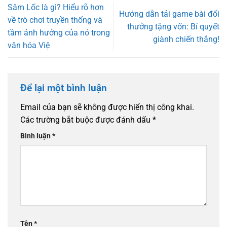
Sâm Lốc là gì? Hiểu rõ hơn
Hướng dẫn tải game bài đổi
về trò chơi truyền thống và
thưởng tặng vốn: Bí quyết
tầm ảnh hưởng của nó trong
giành chiến thắng!
văn hóa Việ
Để lại một bình luận
Email của bạn sẽ không được hiển thị công khai.
Các trường bắt buộc được đánh dấu
*
Bình luận
*
Tên
*