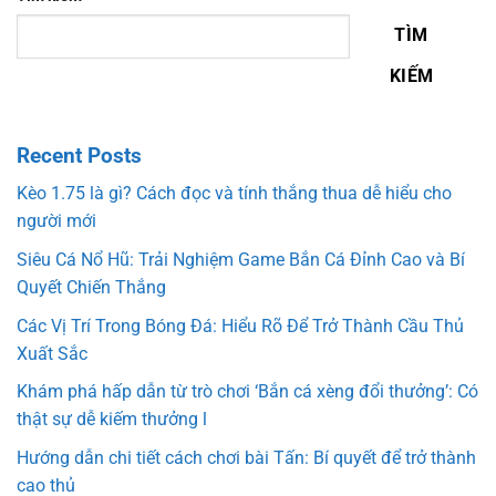
TÌM
KIẾM
Recent Posts
Kèo 1.75 là gì? Cách đọc và tính thắng thua dễ hiểu cho
người mới
Siêu Cá Nổ Hũ: Trải Nghiệm Game Bắn Cá Đỉnh Cao và Bí
Quyết Chiến Thắng
Các Vị Trí Trong Bóng Đá: Hiểu Rõ Để Trở Thành Cầu Thủ
Xuất Sắc
Khám phá hấp dẫn từ trò chơi ‘Bắn cá xèng đổi thưởng’: Có
thật sự dễ kiếm thưởng l
Hướng dẫn chi tiết cách chơi bài Tấn: Bí quyết để trở thành
cao thủ