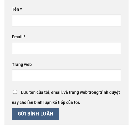
Tên
*
Email
*
Trang web
Lưu tên của tôi, email, và trang web trong trình duyệt
này cho lần bình luận kế tiếp của tôi.